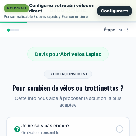
Se rendre au contenu
Configurez votre abri vélos en
NOUVEAU
Configurer
direct
Personnalisable / devis rapide / France entière
Étape 1
sur 5
Devis pour
Abri vélos Lapiaz
DIMENSIONNEMENT
Pour combien de vélos ou trottinettes ?
Cette info nous aide à proposer la solution la plus
adaptée
Je ne sais pas encore
On évaluera ensemble