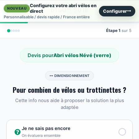
Se rendre au contenu
Configurez votre abri vélos en
NOUVEAU
Configurer
direct
Personnalisable / devis rapide / France entière
Étape 1
sur 5
Devis pour
Abri vélos Névé (verre)
DIMENSIONNEMENT
Pour combien de vélos ou trottinettes ?
Cette info nous aide à proposer la solution la plus
adaptée
Je ne sais pas encore
On évaluera ensemble