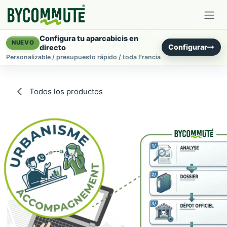
Ir al contenido
Configura tu aparcabicis en
NUEVO
Configurar
directo
Personalizable / presupuesto rápido / toda Francia
Todos los productos