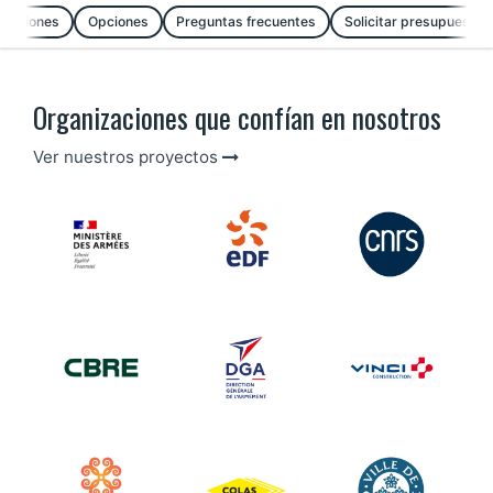
ensiones
Opciones
Preguntas frecuentes
Solicitar presupuesto
Organizaciones que confían en nosotros
Ver nuestros proyectos