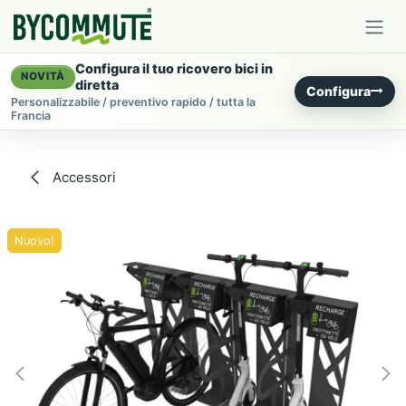
Passa al contenuto
Configura il tuo ricovero bici in
NOVITÀ
diretta
Configura
Personalizzabile / preventivo rapido / tutta la
Francia
Accessori
Nuovo!
Nuovo!