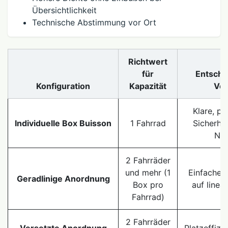
Übersichtlichkeit
Technische Abstimmung vor Ort
Richtwert
für
Entsche
Konfiguration
Kapazität
Vor
Klare, pe
Individuelle Box Buisson
1 Fahrrad
Sicherhei
Nut
2 Fahrräder
und mehr (1
Einfache I
Geradlinige Anordnung
Box pro
auf linea
Fahrrad)
2 Fahrräder
Versetzte Anordnung
Platzeffizi