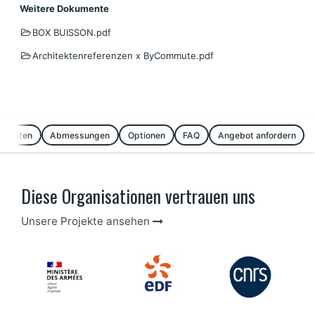
Weitere Dokumente
BOX BUISSON.pdf
Architektenreferenzen x ByCommute.pdf
he Daten
Abmessungen
Optionen
FAQ
Angebot anfordern
Diese Organisationen vertrauen uns
Unsere Projekte ansehen