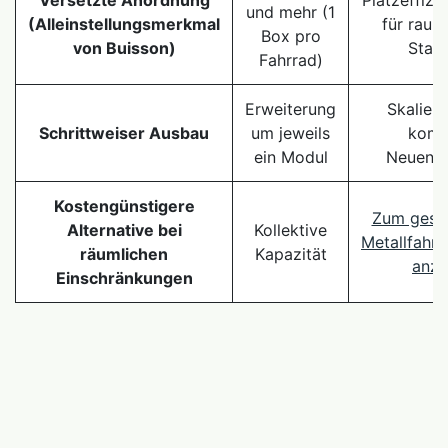
und mehr (1
(Alleinstellungsmerkmal
für raum
Box pro
von Buisson)
Stan
Fahrrad)
Erweiterung
Skalier
Schrittweiser Ausbau
um jeweils
komp
ein Modul
Neuentw
Kostengünstigere
Zum gesc
Alternative bei
Kollektive
Metallfahrr
räumlichen
Kapazität
anze
Einschränkungen