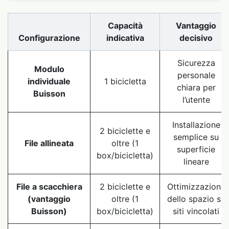
Capacità
Vantaggio
Configurazione
indicativa
decisivo
Sicurezza
Modulo
personale
individuale
1 bicicletta
chiara per
Buisson
l’utente
Installazione
2 biciclette e
semplice su
File allineata
oltre (1
superficie
box/bicicletta)
lineare
File a scacchiera
2 biciclette e
Ottimizzazione
(vantaggio
oltre (1
dello spazio su
Buisson)
box/bicicletta)
siti vincolati