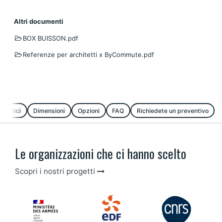
Altri documenti
BOX BUISSON.pdf
Referenze per architetti x ByCommute.pdf
 tecnici
Dimensioni
Opzioni
FAQ
Richiedete un preventivo
Le organizzazioni che ci hanno scelto
Scopri i nostri progetti