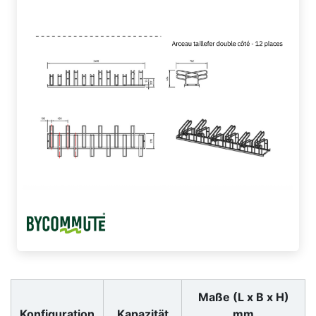
Maße (L x B x H)
Konfiguration
Kapazität
mm