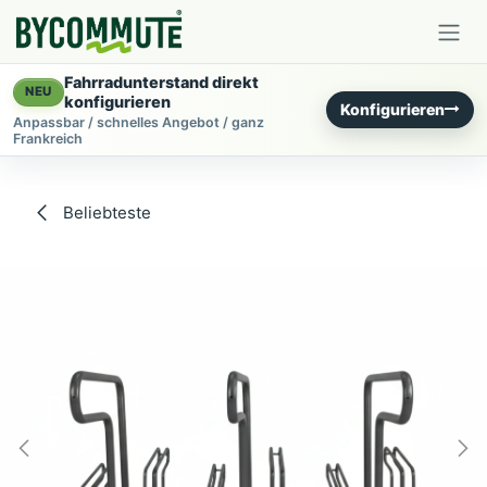
Zum Inhalt springen
Fahrradunterstand direkt
NEU
konfigurieren
Konfigurieren
Anpassbar / schnelles Angebot / ganz
Frankreich
Beliebteste