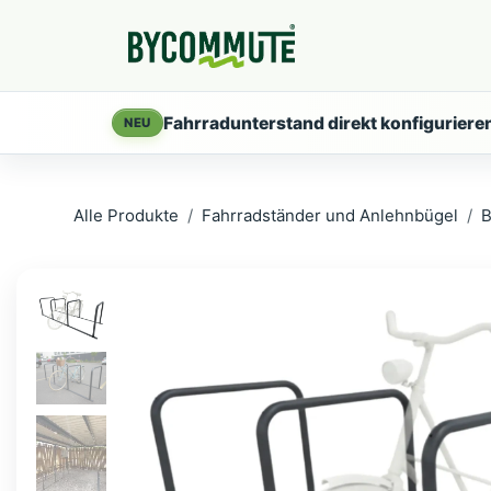
Zum Inhalt springen
Produkte
Servi
Fahrradunterstand direkt konfiguriere
NEU
Alle Produkte
Fahrradständer und Anlehnbügel
B