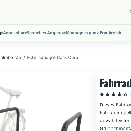
ces
Installationen
Uber uns
Tools
Nous contac
n
Anpassbar
Schnelles Angebot
Montage in ganz Frankreich
eliebteste
Fahrradbügel-Rack Oura
Fahrra
Dieses
Fahrra
Fahrradabstel
gewährleisten
Gruppenmontag