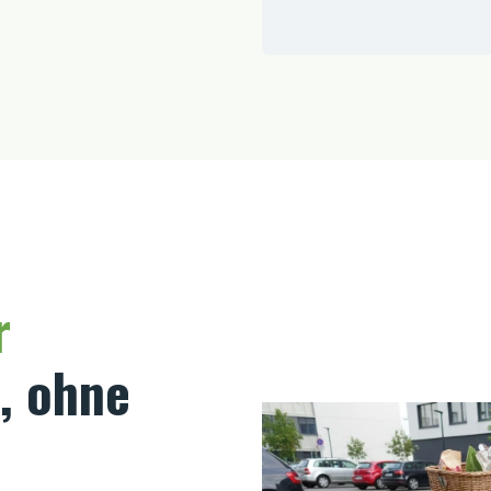
r
z, ohne