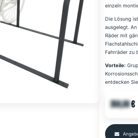
einzeln monti
Die Lösung is
ausgelegt. An
Räder mit gän
Flachstahlsch
Fahrräder zu 
Vorteile:
Grup
Korrosionssch
entdecken Si
358,00
€
Angebo