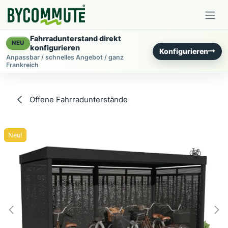
Zum Inhalt springen
Fahrradunterstand direkt
NEU
konfigurieren
Konfigurieren
Anpassbar / schnelles Angebot / ganz
Frankreich
Offene Fahrradunterstände
Neu!
Neu!