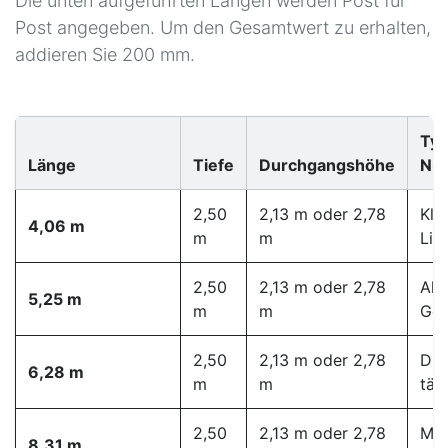
Die unten aufgeführten Längen werden Post für
Post angegeben. Um den Gesamtwert zu erhalten,
addieren Sie 200 mm.
Typ
Länge
Tiefe
Durchgangshöhe
Nu
2,50
2,13 m oder 2,78
Kle
4,06 m
m
m
Lini
2,50
2,13 m oder 2,78
Akt
5,25 m
m
m
Ges
2,50
2,13 m oder 2,78
Dic
6,28 m
m
m
täg
2,50
2,13 m oder 2,78
Mit
8,31 m