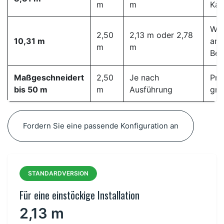
m
m
Kap
Web
2,50
2,13 m oder 2,78
10,31 m
anh
m
m
Bes
Maßgeschneidert
2,50
Je nach
Pro
bis 50 m
m
Ausführung
gro
Fordern Sie eine passende Konfiguration an
STANDARDVERSION
Für eine einstöckige Installation
2,13 m