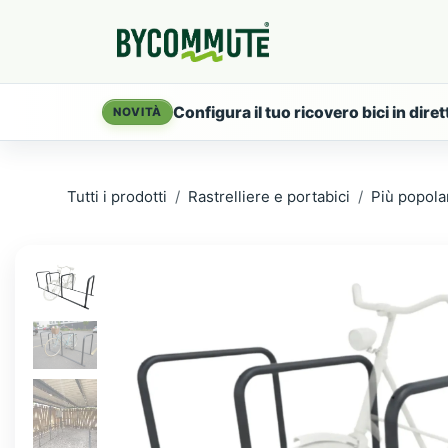
Passa al contenuto
Products
Servi
Configura il tuo ricovero bici in diret
NOVITÀ
Tutti i prodotti
Rastrelliere e portabici
Più popola