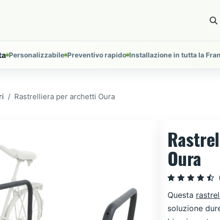
ces
Installations
About
Tools
Nous contacter
ta
Personalizzabile
Preventivo rapido
Installazione in tutta la Fra
ri
Rastrelliera per archetti Oura
Rastrel
Oura
Questa
rastrel
soluzione dure