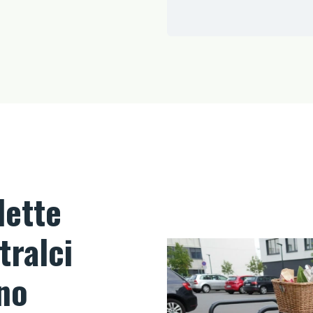
lette
tralci
ano