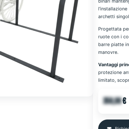
binari manten
l’installazion
archetti singol
Progettata per
ruote con i co
barre piatte i
manovre.
Vantaggi princ
protezione an
limitato, scopr
358,00
€
Richied