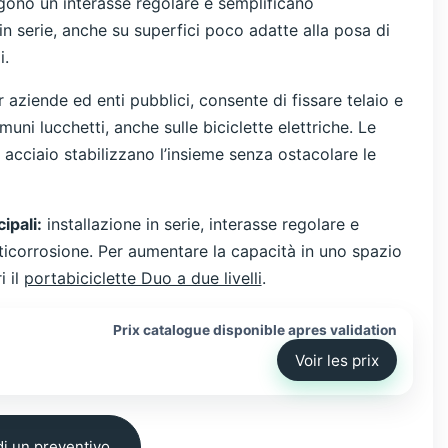
gono un interasse regolare e semplificano
e in serie, anche su superfici poco adatte alla posa di
i.
 aziende ed enti pubblici, consente di fissare telaio e
muni lucchetti, anche sulle biciclette elettriche. Le
n acciaio stabilizzano l’insieme senza ostacolare le
ipali:
installazione in serie, interasse regolare e
ticorrosione. Per aumentare la capacità in uno spazio
i il
portabiciclette Duo a due livelli
.
Prix catalogue disponible apres validation
Voir les prix
i un preventivo