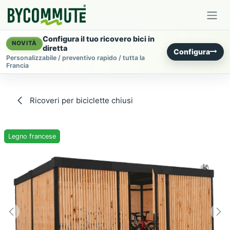
Passa al contenuto
Configura il tuo ricovero bici in
NOVITÀ
diretta
Configura
Personalizzabile / preventivo rapido / tutta la
Francia
Ricoveri per biciclette chiusi
Legno francese
Legno francese