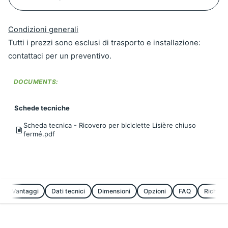
Condizioni generali
Tutti i prezzi sono esclusi di trasporto e installazione:
contattaci per un preventivo.
DOCUMENTS:
Schede tecniche
Scheda tecnica - Ricovero per biciclette Lisière chiuso
fermé.pdf
Vantaggi
Dati tecnici
Dimensioni
Opzioni
FAQ
Richied