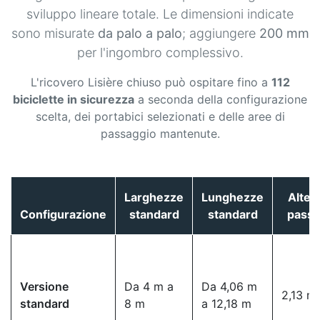
sviluppo lineare totale. Le dimensioni indicate
sono misurate
da palo a palo
; aggiungere
200 mm
per l'ingombro complessivo.
L'ricovero Lisière chiuso può ospitare fino a
112
biciclette in sicurezza
a seconda della configurazione
scelta, dei portabici selezionati e delle aree di
passaggio mantenute.
Larghezze
Lunghezze
Altez
Configurazione
standard
standard
passa
Versione
Da 4 m a
Da 4,06 m
2,13 m
standard
8 m
a 12,18 m