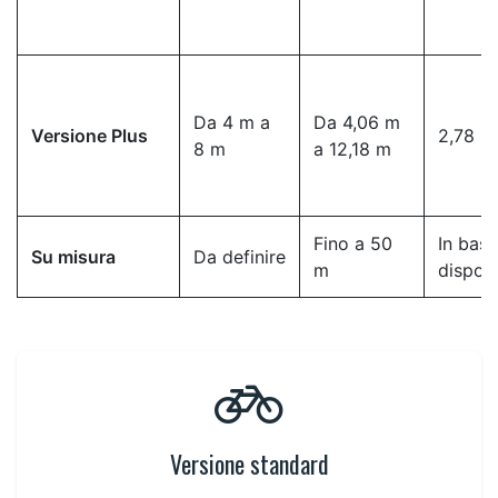
Da 4 m a
Da 4,06 m
Versione Plus
2,78 m
8 m
a 12,18 m
Fino a 50
In base
Su misura
Da definire
m
dispos
Versione standard