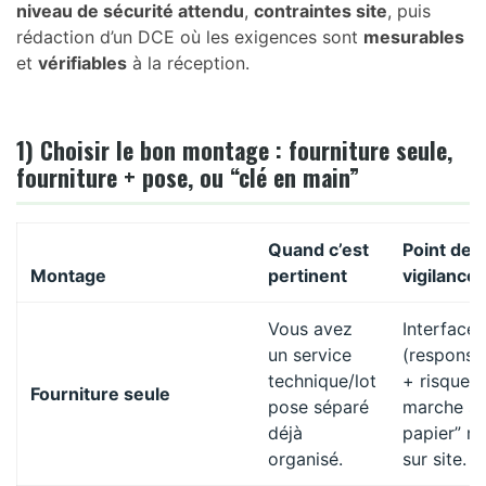
niveau de sécurité attendu
,
contraintes site
, puis
rédaction d’un DCE où les exigences sont
mesurables
et
vérifiables
à la réception.
1) Choisir le bon montage : fourniture seule,
fourniture + pose, ou “clé en main”
Quand c’est
Point de
Montage
pertinent
vigilance
Vous avez
Interfaces
un service
(responsab
technique/lot
+ risques 
Fourniture seule
pose séparé
marche su
déjà
papier” m
organisé.
sur site.