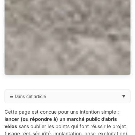
☰ Dans cet article
▼
Assistant de cadrage (6 questions) : votre
Cette page est conçue pour une intention simple :
recommandation en 1 minute
lancer (ou répondre à) un marché public d’abris
vélos
sans oublier les points qui font réussir le projet
Acheteur public : comment structurer un marché d’abris
(usage réel, sécurité, implantation, pose, exploitation).
vélos (sans oublier l’essentiel)