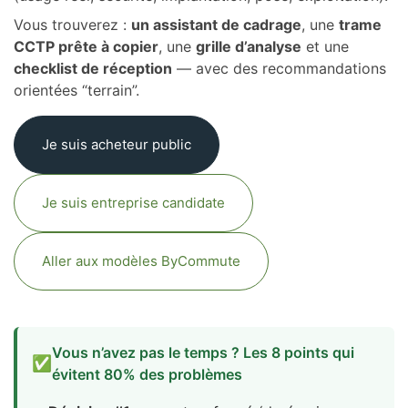
Vous trouverez :
un assistant de cadrage
, une
trame
Solutions ByCommute typiques en marché public (repères
CCTP prête à copier
, une
grille d’analyse
et une
rapides)
checklist de réception
— avec des recommandations
orientées “terrain”.
Entreprise candidate : comment répondre proprement
(sans perdre de points)
Je suis acheteur public
CCTP “abris vélos” prêt à copier (base simple, orientée
usage)
Je suis entreprise candidate
Analyse des offres : grille simple (copiable)
Checklist réception (prête à imprimer)
Aller aux modèles ByCommute
Vous voulez sécuriser votre DCE (ou valider une solution)
sans perdre de temps ?
Vous n’avez pas le temps ? Les 8 points qui
✅
évitent 80% des problèmes