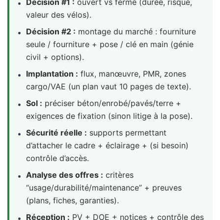
Décision #1 :
ouvert vs fermé (durée, risque,
•
valeur des vélos).
Décision #2 :
montage du marché : fourniture
•
seule / fourniture + pose / clé en main (génie
civil + options).
Implantation :
flux, manœuvre, PMR, zones
•
cargo/VAE (un plan vaut 10 pages de texte).
Sol :
préciser béton/enrobé/pavés/terre +
•
exigences de fixation (sinon litige à la pose).
Sécurité réelle :
supports permettant
•
d’attacher le cadre + éclairage + (si besoin)
contrôle d’accès.
Analyse des offres :
critères
•
“usage/durabilité/maintenance” + preuves
(plans, fiches, garanties).
Réception :
PV + DOE + notices + contrôle des
•