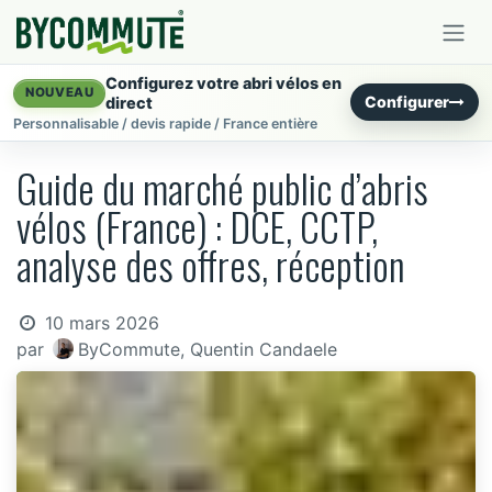
Se rendre au contenu
Configurez votre abri vélos en
NOUVEAU
Configurer
direct
Personnalisable / devis rapide / France entière
Guide du marché public d’abris
vélos (France) : DCE, CCTP,
analyse des offres, réception
10 mars 2026
par
ByCommute, Quentin Candaele