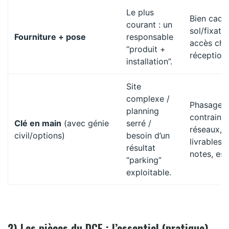
Le plus
Bien cadr
courant : un
sol/fixatio
Fourniture + pose
responsable
accès chan
“produit +
réception
installation”.
Site
complexe /
Phasage,
planning
contraint
Clé en main
(avec génie
serré /
réseaux,
civil/options)
besoin d’un
livrables (
résultat
notes, ess
“parking”
exploitable.
2) Les pièces du DCE : l’essentiel (pratique)