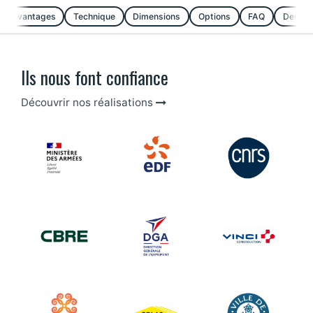
Avantages
Technique
Dimensions
Options
FAQ
Demand
Ils nous font confiance
Découvrir nos réalisations