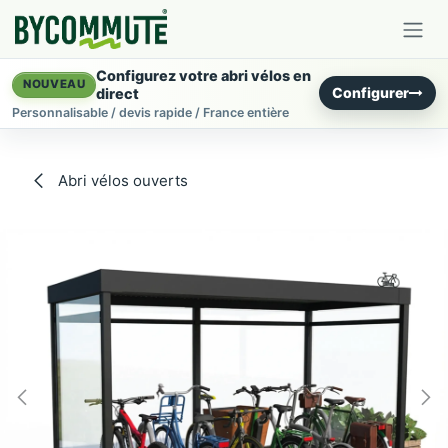
Se rendre au contenu
Configurez votre abri vélos en
NOUVEAU
Configurer
direct
Personnalisable / devis rapide / France entière
Abri vélos ouverts