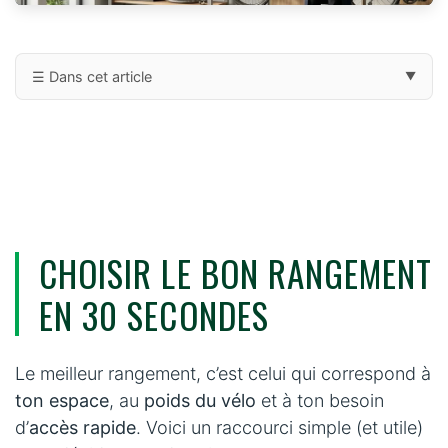
☰ Dans cet article
▼
Choisir le bon rangement en 30 secondes
Comparatif : quelle solution de rangement choisir ?
1) Rangement au sol : le plus simple (et le meilleur pour les
vélos lourds)
CHOISIR LE BON RANGEMENT
2) Rangement mural : le meilleur compromis place / accès
EN 30 SECONDES
3) Rangement au plafond : gain de place maximal (à
choisir avec soin)
Le meilleur rangement, c’est celui qui correspond à
4) Crochet mural universel : simple, efficace, bon pour
l’intérieur
ton espace
, au
poids du vélo
et à ton besoin
d’
accès rapide
. Voici un raccourci simple (et utile)
5) Le point le plus important : ton mur peut-il supporter le