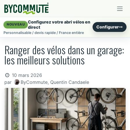
Se rendre au contenu
Configurez votre abri vélos en
NOUVEAU
Configurer
direct
Personnalisable / devis rapide / France entière
Ranger des vélos dans un garage:
les meilleurs solutions
10 mars 2026
par
ByCommute, Quentin Candaele