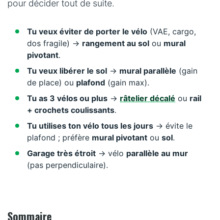
pour décider tout de suite.
vélo ?
6) Protéger ton vélo (et ton garage) : 5 astuces simples
Tu veux éviter de porter le vélo
(VAE, cargo,
dos fragile) →
rangement au sol
ou
mural
Et si tu n’as pas de garage ? (en 1 minute)
pivotant
.
FAQ : les questions qu’on se pose vraiment
Tu veux libérer le sol
→
mural parallèle
(gain
de place) ou
plafond
(gain max).
Quand un rangement garage ne suffit plus (Collectivités /
entreprise / plusieurs vélos)
Tu as 3 vélos ou plus
→
râtelier décalé
ou
rail
+ crochets coulissants
.
Résumé : le choix le plus intelligent
Tu utilises ton vélo tous les jours
→ évite le
plafond ; préfère
mural pivotant
ou
sol
.
Garage très étroit
→ vélo
parallèle au mur
(pas perpendiculaire).
Sommaire