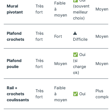
Faible
Mural
Très
(souvent
à
Moyen
pivotant
fort
meilleur
moyen
choix)
Plafond
Très
⚠️
Fort
Moyen
crochets
fort
Difficile
✅ Oui
Plafond
Très
(si
Moyen
Moyen
poulie
fort
charge
ok)
Rail +
Faible
Très
Plus
crochets
à
✅ Oui
fort
complex
coulissants
moyen