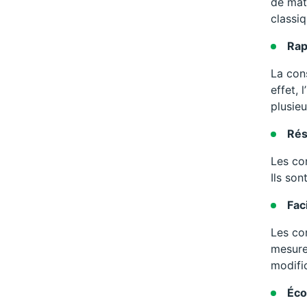
de mat
classiq
Rap
La cons
effet, 
plusie
Rés
Les co
Ils son
Fac
Les co
mesure
modifi
Éco