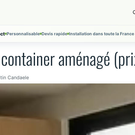
es
Nos installations
À propos
Outils
Nous cont
ect
Personnalisable
Devis rapide
Installation dans toute la France
e container aménagé (pri
in Candaele