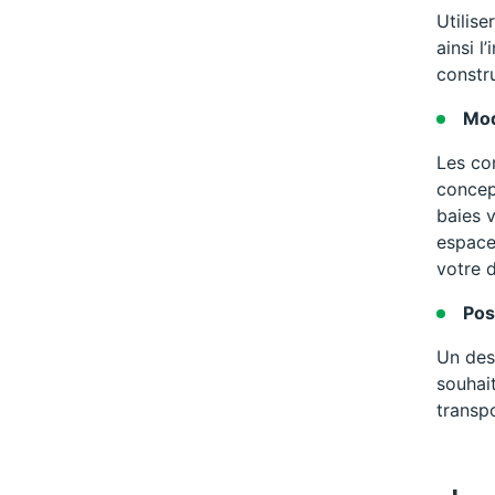
Utilise
ainsi l
constr
Mod
Les co
concept
baies 
espace
votre d
Pos
Un des
souhai
transpo