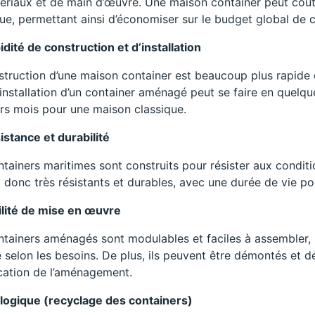
ériaux et de main d’œuvre. Une maison container peut coût
ue, permettant ainsi d’économiser sur le budget global de c
idité de construction et d’installation
truction d’une maison container est beaucoup plus rapide q
l’installation d’un container aménagé peut se faire en quelq
urs mois pour une maison classique.
istance et durabilité
ntainers maritimes sont construits pour résister aux condit
t donc très résistants et durables, avec une durée de vie p
ilité de mise en œuvre
ntainers aménagés sont modulables et faciles à assembler,
 selon les besoins. De plus, ils peuvent être démontés et
cation de l’aménagement.
logique (recyclage des containers)