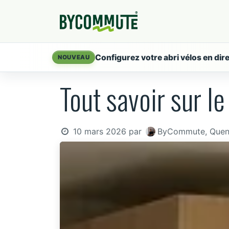
Se rendre au contenu
Produits
Servic
Configurez votre abri vélos en dir
NOUVEAU
Tout savoir sur l
10 mars 2026
par
ByCommute, Quent