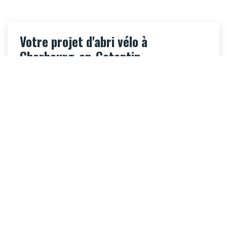
Votre projet d'abri vélo à
Cherbourg-en-Cotentin
Un conseiller ByCommute vous répond
sous
24h
avec une étude gratuite et sans
engagement.
07 43 39 56 18
·
Etude, fourniture et installation
possibles dans la Communauté Urbaine de Cherbourg
Demander un devis gratuit