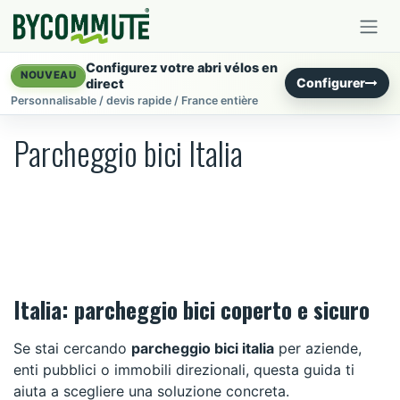
Se rendre au contenu
Configurez votre abri vélos en
NOUVEAU
Configurer
direct
Personnalisable / devis rapide / France entière
Parcheggio bici Italia
Italia: parcheggio bici coperto e sicuro
Se stai cercando
parcheggio bici italia
per aziende,
enti pubblici o immobili direzionali, questa guida ti
aiuta a scegliere una soluzione concreta.