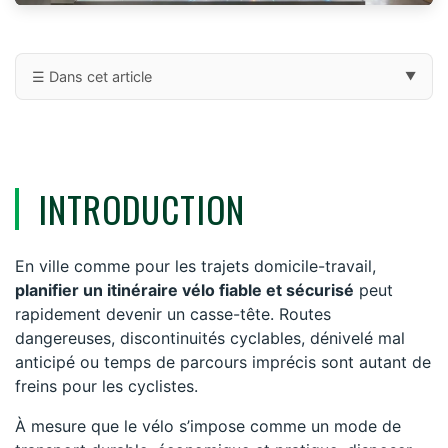
☰ Dans cet article
▼
Introduction
Geovelo : le GPS vélo pensé pour les cyclistes
INTRODUCTION
Mappy : un planificateur d’itinéraires polyvalent
Google Maps : l’outil universel pour tous vos trajets
En ville comme pour les trajets domicile-travail,
planifier un itinéraire vélo fiable et sécurisé
Conclusion : quel outil choisir pour vos itinéraires vélo ?
peut
rapidement devenir un casse-tête. Routes
dangereuses, discontinuités cyclables, dénivelé mal
anticipé ou temps de parcours imprécis sont autant de
freins pour les cyclistes.
À mesure que le vélo s’impose comme un mode de