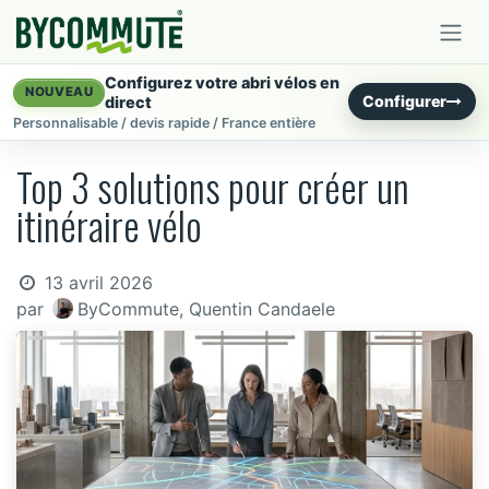
Se rendre au contenu
Configurez votre abri vélos en
NOUVEAU
Configurer
direct
Personnalisable / devis rapide / France entière
Top 3 solutions pour créer un
itinéraire vélo
13 avril 2026
par
ByCommute, Quentin Candaele