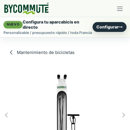
Ir al contenido
Configura tu aparcabicis en
NUEVO
Configurar
directo
Personalizable / presupuesto rápido / toda Francia
Mantenimiento de bicicletas