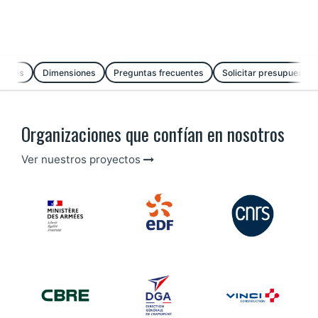
ciones
Dimensiones
Preguntas frecuentes
Solicitar presupuesto
Organizaciones que confían en nosotros
Ver nuestros proyectos