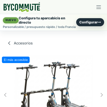
Ir al contenido
Configura tu aparcabicis en
NUEVO
Configurar
directo
Personalizable / presupuesto rápido / toda Francia
Accesorios
El más accesible
El más accesible