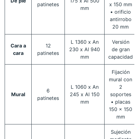
De pie
175 x Al 500
patinetes
x 150 mm
mm
• orificio
antirrobo
20 mm
L 1360 x An
Versión
Cara a
12
230 x Al 940
de gran
cara
patinetes
mm
capacidad
Fijación
mural con
L 1060 x An
2
6
Mural
245 x Al 150
soportes
patinetes
mm
• placas
150 x 150
mm
Sujeción