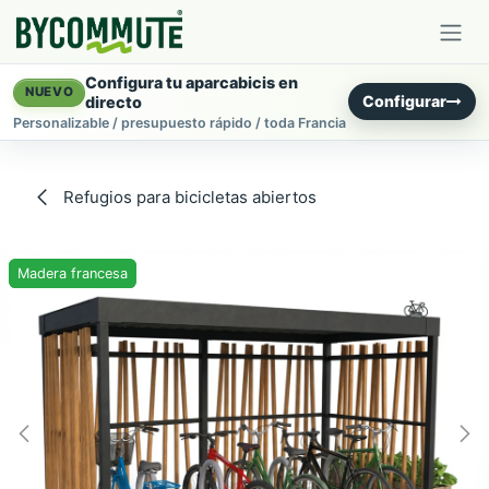
Ir al contenido
Configura tu aparcabicis en
NUEVO
Configurar
directo
Personalizable / presupuesto rápido / toda Francia
Refugios para bicicletas abiertos
Madera francesa
Madera francesa