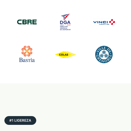
↔
Antes
Después
#1 LIGEREZA