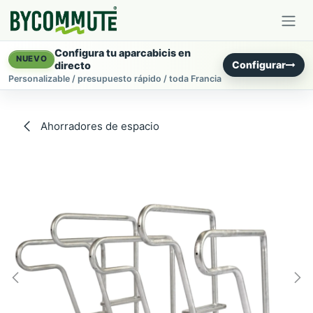
Ir al contenido
Configura tu aparcabicis en
NUEVO
Configurar
directo
Personalizable / presupuesto rápido / toda Francia
Ahorradores de espacio