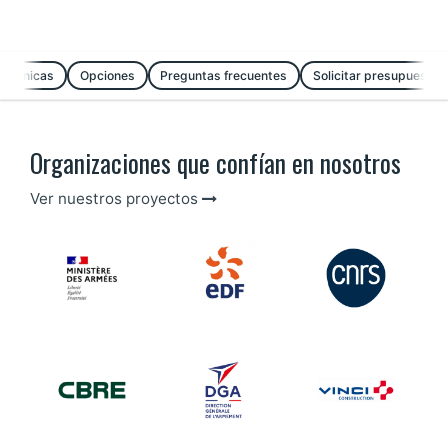
s técnicas
Opciones
Preguntas frecuentes
Solicitar presupuesto
Organizaciones que confían en nosotros
Ver nuestros proyectos