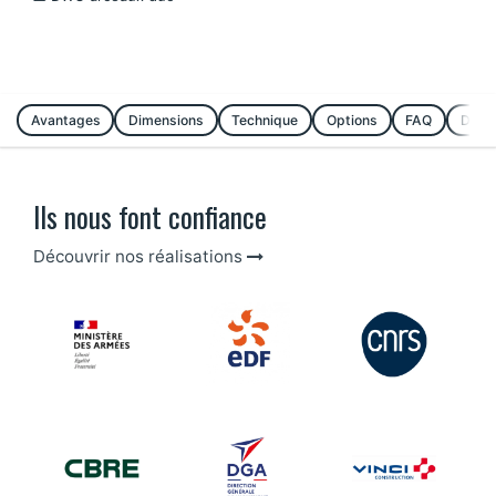
Avantages
Dimensions
Technique
Options
FAQ
Dema
Ils nous font confiance
Découvrir nos réalisations