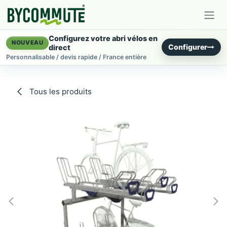
Se rendre au contenu
Configurez votre abri vélos en
NOUVEAU
Configurer
direct
Personnalisable / devis rapide / France entière
Tous les produits