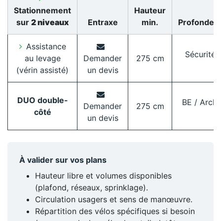
Stationnement
Hauteur
sur
2 niveaux
Entraxe
min.
Profondeu
Assistance
Sécurité
au levage
Demander
275 cm
(vérin assisté)
un devis
DUO double-
BE / Archi
Demander
275 cm
côté
un devis
À valider sur vos plans
Hauteur libre et volumes disponibles
(plafond, réseaux, sprinklage).
Circulation usagers et sens de manœuvre.
Répartition des vélos spécifiques si besoin