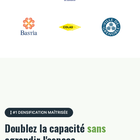
↔
Avant
Après
#1 DENSIFICATION MAÎTRISÉE
Doublez la capacité
sans
agrandir l'espace