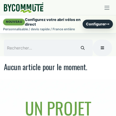
Se rendre au contenu
Configurez votre abri vélos en
NOUVEAU
Configurer
direct
Personnalisable / devis rapide / France entière
Aucun article pour le moment.
UN PROJET