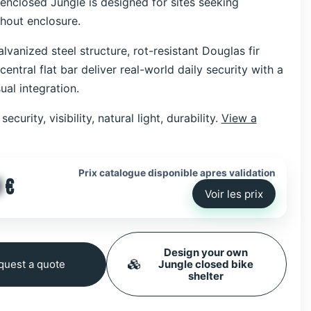
enclosed Jungle is designed for sites seeking
thout enclosure.
lvanized steel structure, rot-resistant Douglas fir
central flat bar deliver real-world daily security with a
al integration.
security, visibility, natural light, durability.
View a
Prix catalogue disponible apres validation
0
€
Voir les prix
Design your own
uest a quote
Jungle closed bike
shelter