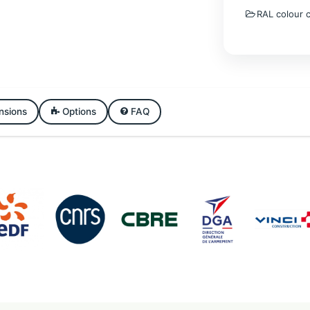
RAL colour c
nsions
Options
FAQ