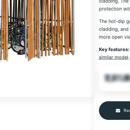
cladding. The 
protection wi
The hot-dip ga
cladding, and 
more open visu
Key features:
similar model
.
12,611.0
Req