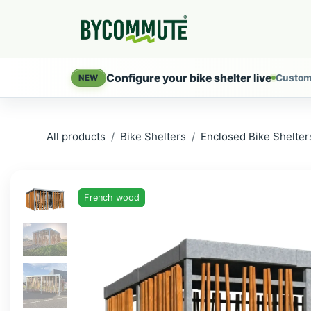
Skip to Content
Products
Servi
Configure your bike shelter live
Custom
NEW
All products
Bike Shelters
Enclosed Bike Shelter
French wood
French wood