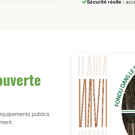
Sécurité réelle :
accè
ouverte
 équipements publics
iment.