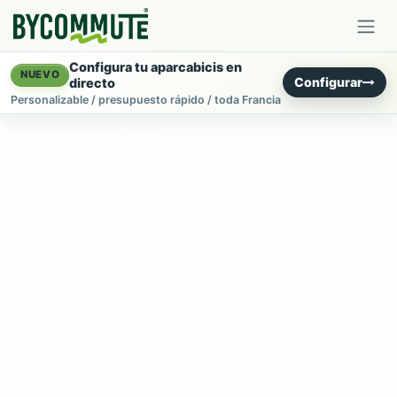
Ir al contenido
Configura tu aparcabicis en
NUEVO
Configurar
directo
Personalizable / presupuesto rápido / toda Francia