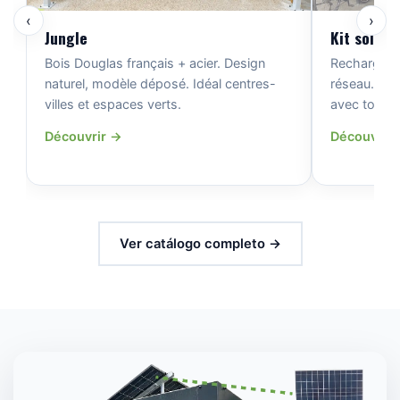
‹
›
Jungle
Kit solair
Bois Douglas français + acier. Design
Rechargez 
naturel, modèle déposé. Idéal centres-
réseau. So
villes et espaces verts.
avec tous n
Découvrir →
Découvrir
Ver catálogo completo →