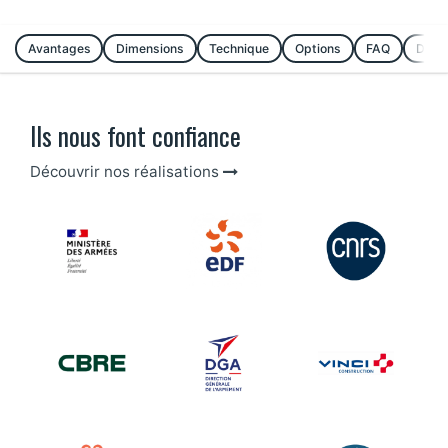
Avantages
Dimensions
Technique
Options
FAQ
Dema
Ils nous font confiance
Découvrir nos réalisations