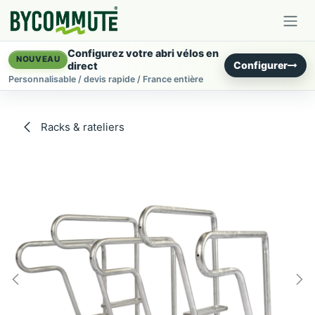
Se rendre au contenu
Configurez votre abri vélos en
NOUVEAU
Configurer
direct
Personnalisable / devis rapide / France entière
Racks & rateliers