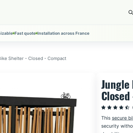
ces
Installations
About
Tools
Nous contacter
izable
Fast quote
Installation across France
Bike Shelter - Closed - Compact
Jungle 
Closed
This
secure bi
security witho