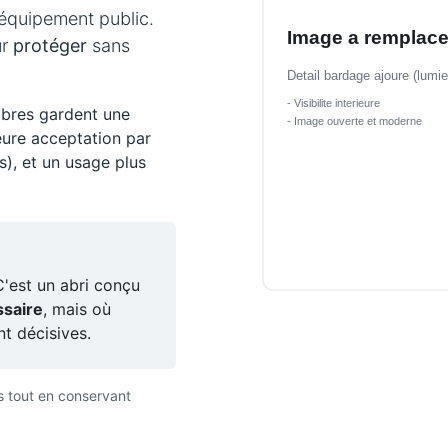
n équipement public.
ur
protéger
sans
obres gardent une
leure acceptation par
s), et un usage plus
C'est un abri conçu
ssaire
, mais où
t décisives.
es tout en conservant