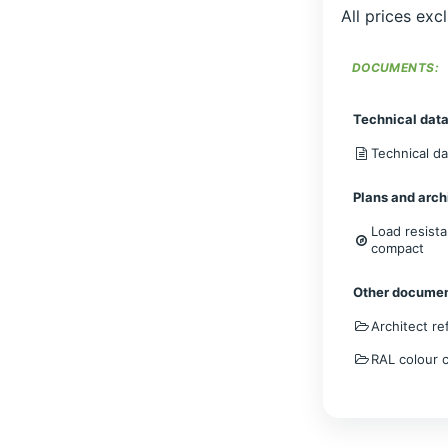
All prices exc
DOCUMENTS:
Technical data
Technical d
Plans and arch
Load resista
compact
Other docume
Architect r
RAL colour 