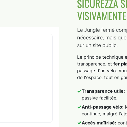
SICUREZZA 
VISIVAMENTE
Le Jungle fermé com
nécessaire
, mais qu
sur un site public.
Le principe technique 
transparence, et
fer pl
passage d'un vélo. Vous
de l'espace, tout en ga
Transparence utile:
passive facilitée.
Anti-passage vélo:
l
continue, malgré l'aj
Accès maîtrisé:
cont