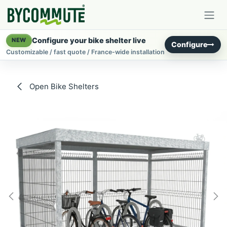
Skip to Content
Configure your bike shelter live
NEW
Configure
Customizable / fast quote / France-wide installation
Open Bike Shelters