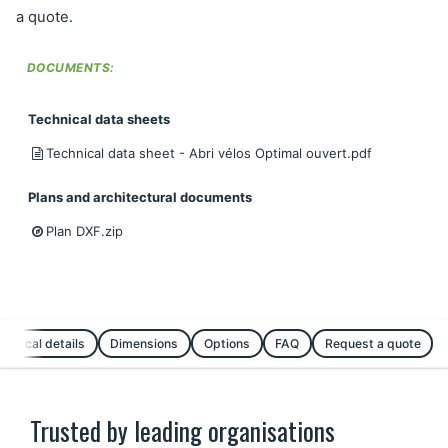
a quote.
DOCUMENTS:
Technical data sheets
Technical data sheet - Abri vélos Optimal ouvert.pdf
Plans and architectural documents
Plan DXF.zip
chnical details
Dimensions
Options
FAQ
Request a quote
Trusted by leading organisations